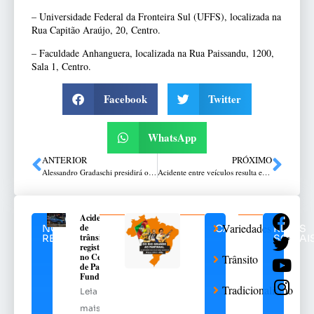
– Universidade Federal da Fronteira Sul (UFFS), localizada na
Rua Capitão Araújo, 20, Centro.
– Faculdade Anhanguera, localizada na Rua Paissandu, 1200,
Sala 1, Centro.
Facebook
Twitter
WhatsApp
ANTERIOR
PRÓXIMO
Alessandro Gradaschi presidirá o MTG/RS
Acidente entre veículos resulta em danos de grande monta
Acidente
Variedades
de
NOTÍCIAS
CATEGORIAS
REDES
trânsito
RELACIONADAS
SOCIAI
registrado
no Centro
Trânsito
de Passo
Fundo
Tradicionalismo
Leia
mais