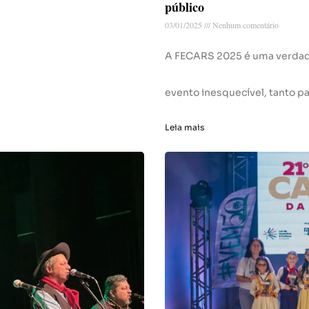
público
03/01/2025
Nenhum comentário
A FECARS 2025 é uma verdade
evento inesquecível, tanto p
Leia mais