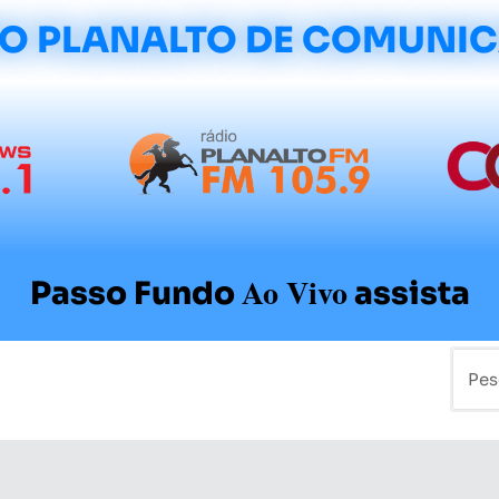
O PLANALTO DE COMUNI
Ao Vivo
Passo Fundo
assista
mo
Colunistas
Sobre a Planalto
Contato