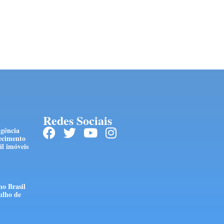
Redes Sociais
ngência
ecimento
l imóveis
no Brasil
ulho de