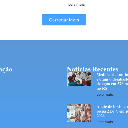
Leia mais
Carregar Mais
ação
Notícias Recentes
Medidas de conti
evitam o desabast
de água em 376 mi
no RS
Leia mais
Abate de bovinos 
recua 21,6% em j
2026
Leia mais