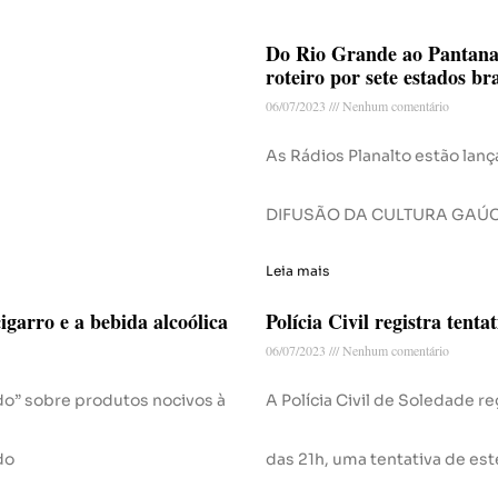
Do Rio Grande ao Pantanal
roteiro por sete estados bra
06/07/2023
Nenhum comentário
As Rádios Planalto estão la
DIFUSÃO DA CULTURA GAÚCHA
Leia mais
igarro e a bebida alcoólica
Polícia Civil registra tent
06/07/2023
Nenhum comentário
do” sobre produtos nocivos à
A Polícia Civil de Soledade re
do
das 21h, uma tentativa de e