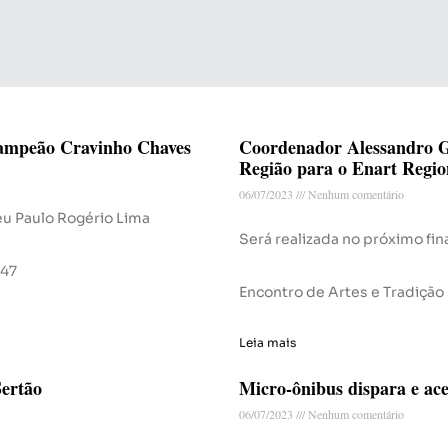
campeão Cravinho Chaves
Coordenador Alessandro G
Região para o Enart Regio
06/07/2023
Nenhum comentário
ceu Paulo Rogério Lima
Será realizada no próximo fina
 47
Encontro de Artes e Tradição
Leia mais
Sertão
Micro-ônibus dispara e ace
06/07/2023
Nenhum comentário