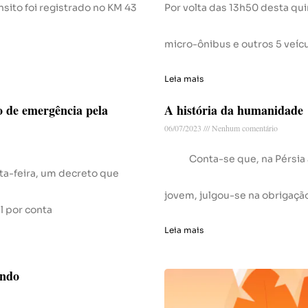
sito foi registrado no KM 43
Por volta das 13h50 desta qu
micro-ônibus e outros 5 veícu
Leia mais
o de emergência pela
A história da humanidade
06/07/2023
Nenhum comentário
Conta-se que, na Pérsia an
ta-feira, um decreto que
jovem, julgou-se na obrigação
l por conta
Leia mais
undo