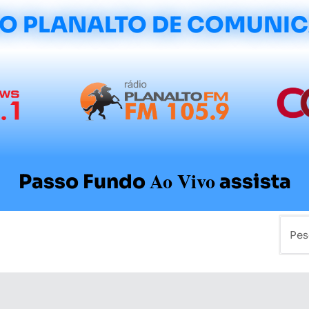
O PLANALTO DE COMUNI
Ao Vivo
Passo Fundo
assista
mo
Colunistas
Sobre a Planalto
Contato