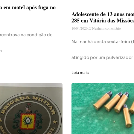
da em motel após fuga no
Adolescente de 13 anos mor
285 em Vitória das Missõe
10/04/2026
Nenhum comentário
encontrava na condição de
Na manhã desta sexta-feira (
a
atingido por um pulverizador 
Leia mais