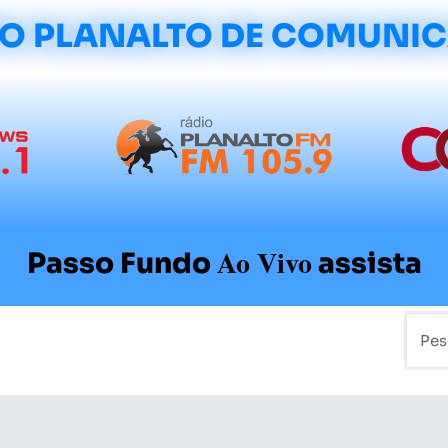
O PLANALTO DE COMUNI
Ao Vivo
Passo Fundo
assista
mo
Colunistas
Sobre a Planalto
Contato