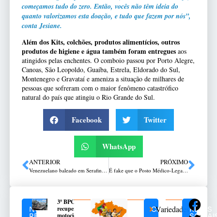
começamos tudo do zero. Então, vocês não têm ideia do
quanto valorizamos esta doação, e tudo que fazem por nós”,
conta Jesiane.
Além dos Kits, colchões, produtos alimentícios, outros
produtos de higiene e água também foram entregues
aos
atingidos pelas enchentes. O comboio passou por Porto Alegre,
Canoas, São Leopoldo, Guaíba, Estrela, Eldorado do Sul,
Montenegro e Gravataí e ameniza a situação de milhares de
pessoas que sofreram com o maior fenômeno catastrófico
natural do país que atingiu o Rio Grande do Sul.
Facebook
Twitter
WhatsApp
ANTERIOR
PRÓXIMO
Venezuelano baleado em Serafina Corrêa é internado em Passo Fundo
É fake que o Posto Médico-Legal de Canoas está atestando que a causa da morte de vítimas das enchentes é indeterminada
3º BPChq
Variedades
recupera
NOTÍCIAS
CATEGORIAS
REDES
motocicleta
RELACIONADAS
SOCIAI