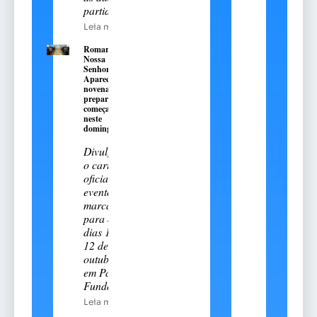
partidas
Leia mais
Romaria de
Nossa
Senhora
Aparecida:
novena
preparatória
começa
neste
domingo, 9
Divulgado
o cartal
oficial do
evento
marcado
para os
dias 11 e
12 de
outubro
em Passo
Fundo
Leia mais