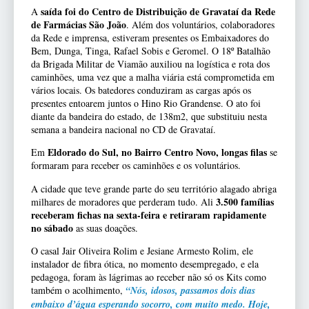
saída foi do Centro de Distribuição de Gravataí da Rede
A
de Farmácias São João
. Além dos voluntários, colaboradores
da Rede e imprensa, estiveram presentes os Embaixadores do
Bem, Dunga, Tinga, Rafael Sobis e Geromel. O 18º Batalhão
da Brigada Militar de Viamão auxiliou na logística e rota dos
caminhões, uma vez que a malha viária está comprometida em
vários locais. Os batedores conduziram as cargas após os
presentes entoarem juntos o Hino Rio Grandense. O ato foi
diante da bandeira do estado, de 138m2, que substituiu nesta
semana a bandeira nacional no CD de Gravataí.
Eldorado do Sul, no Bairro Centro Novo, longas filas
Em
se
formaram para receber os caminhões e os voluntários.
A cidade que teve grande parte do seu território alagado abriga
3.500 famílias
milhares de moradores que perderam tudo. Ali
receberam fichas na sexta-feira e retiraram rapidamente
no sábado
as suas doações.
O casal Jair Oliveira Rolim e Jesiane Armesto Rolim, ele
instalador de fibra ótica, no momento desempregado, e ela
pedagoga, foram às lágrimas ao receber não só os Kits como
também o acolhimento,
“Nós, idosos, passamos dois dias
embaixo d’água esperando socorro, com muito medo. Hoje,