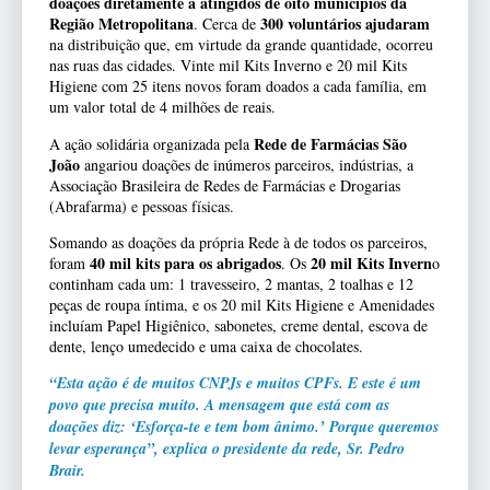
doações diretamente a atingidos de oito municípios da
Região Metropolitana
300 voluntários ajudaram
. Cerca de
na distribuição que, em virtude da grande quantidade, ocorreu
nas ruas das cidades. Vinte mil Kits Inverno e 20 mil Kits
Higiene com 25 itens novos foram doados a cada família, em
um valor total de 4 milhões de reais.
Rede de Farmácias São
A ação solidária organizada pela
João
angariou doações de inúmeros parceiros, indústrias, a
Associação Brasileira de Redes de Farmácias e Drogarias
(Abrafarma) e pessoas físicas.
Somando as doações da própria Rede à de todos os parceiros,
40 mil kits para os abrigados
20 mil Kits Invern
foram
. Os
o
continham cada um: 1 travesseiro, 2 mantas, 2 toalhas e 12
peças de roupa íntima, e os 20 mil Kits Higiene e Amenidades
incluíam Papel Higiênico, sabonetes, creme dental, escova de
dente, lenço umedecido e uma caixa de chocolates.
“Esta ação é de muitos CNPJs e muitos CPFs. E este é um
povo que precisa muito. A mensagem que está com as
doações diz: ‘Esforça-te e tem bom ânimo.’ Porque queremos
levar esperança”, explica o presidente da rede, Sr. Pedro
Brair.