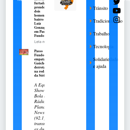
furtada e
prende
Trânsito
dois
homens no
bairro São
Tradicionalismo
Luiz
Gonzaga,
em Passo
Trabalho
Fundo
Leia mais
Tecnologia
Passo
Fundo
Solidariedade
empata e
Gaúcho é
e ajuda
derrotado
na rodada
da Série A-2
A Equipe
Show de
Bola da
Rádio
Planalto
News
(92.1)
transmitiu
as duas