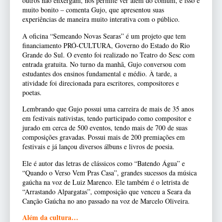
outros não enxergam, nos permite ver além do comum, e isso é
muito bonito – comenta Gujo, que apresentou suas
experiências de maneira muito interativa com o público.
A oficina “Semeando Novas Searas” é um projeto que tem
financiamento PRÓ-CULTURA, Governo do Estado do Rio
Grande do Sul. O evento foi realizado no Teatro do Sesc com
entrada gratuita. No turno da manhã, Gujo conversou com
estudantes dos ensinos fundamental e médio. À tarde, a
atividade foi direcionada para escritores, compositores e
poetas.
Lembrando que Gujo possui uma carreira de mais de 35 anos
em festivais nativistas, tendo participado como compositor e
jurado em cerca de 500 eventos, tendo mais de 700 de suas
composições gravadas. Possui mais de 200 premiações em
festivais e já lançou diversos álbuns e livros de poesia.
Ele é autor das letras de clássicos como “Batendo Água” e
“Quando o Verso Vem Pras Casa”, grandes sucessos da música
gaúcha na voz de Luiz Marenco. Ele também é o letrista de
“Arrastando Alpargatas”, composição que venceu a Seara da
Canção Gaúcha no ano passado na voz de Marcelo Oliveira.
Além da cultura…