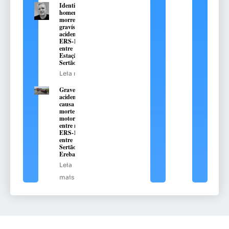
Identificado
homem que
morreu em
gravíssimo
acidente na
ERS-135,
entre
Estação e
Sertão
Leia mais
Grave
acidente
causa
morte de
motorista
entre na
ERS-135,
entre
Sertão e
Erebango
Leia
mais