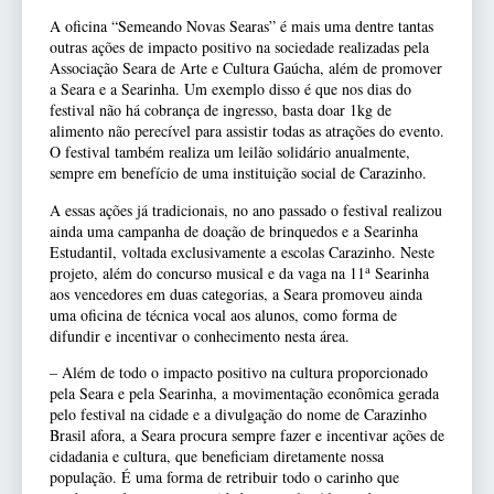
A oficina “Semeando Novas Searas” é mais uma dentre tantas
outras ações de impacto positivo na sociedade realizadas pela
Associação Seara de Arte e Cultura Gaúcha, além de promover
a Seara e a Searinha. Um exemplo disso é que nos dias do
festival não há cobrança de ingresso, basta doar 1kg de
alimento não perecível para assistir todas as atrações do evento.
O festival também realiza um leilão solidário anualmente,
sempre em benefício de uma instituição social de Carazinho.
A essas ações já tradicionais, no ano passado o festival realizou
ainda uma campanha de doação de brinquedos e a Searinha
Estudantil, voltada exclusivamente a escolas Carazinho. Neste
a
projeto, além do concurso musical e da vaga na 11
Searinha
aos vencedores em duas categorias, a Seara promoveu ainda
uma oficina de técnica vocal aos alunos, como forma de
difundir e incentivar o conhecimento nesta área.
– Além de todo o impacto positivo na cultura proporcionado
pela Seara e pela Searinha, a movimentação econômica gerada
pelo festival na cidade e a divulgação do nome de Carazinho
Brasil afora, a Seara procura sempre fazer e incentivar ações de
cidadania e cultura, que beneficiam diretamente nossa
população. É uma forma de retribuir todo o carinho que