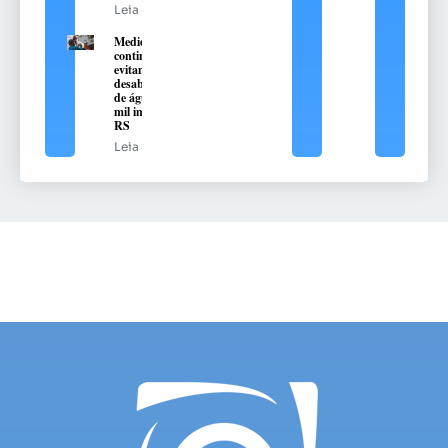
Leia mais
Medidas de
contingência
evitam o
desabastecimento
de água em 376
mil imóveis no
RS
Leia mais