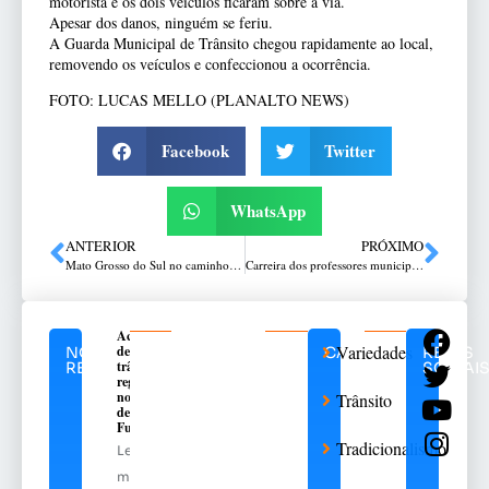
motorista e os dois veículos ficaram sobre a via.
Apesar dos danos, ninguém se feriu.
A Guarda Municipal de Trânsito chegou rapidamente ao local,
removendo os veículos e confeccionou a ocorrência.
FOTO: LUCAS MELLO (PLANALTO NEWS)
Facebook
Twitter
WhatsApp
ANTERIOR
PRÓXIMO
Mato Grosso do Sul no caminho Do Rio Grande ao Pantanal
Carreira dos professores municipais tratada em congresso organizado pelo CMP
Acidente
Variedades
de
NOTÍCIAS
CATEGORIAS
REDES
trânsito
RELACIONADAS
SOCIAI
registrado
no Centro
Trânsito
de Passo
Fundo
Tradicionalismo
Leia
mais