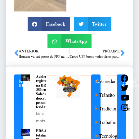
Facebook
Twitter
WhatsApp
ANTERIOR
PRÓXIMO
Homem vai até posto da PRF na Freeway para confessar feminicídio
Creati UPF busca voluntários para produzir agasalhos de tricô
Acidente
Variedades
registrado
NOTÍCIAS
CATEGORIAS
REDES
na BR-
RELACIONADAS
SOCIAI
386 em
Soledade
Trânsito
deixa 3
pessoas
feridas
Tradicionalismo
Leia
mais
Trabalho
ERS-135 é
totalmente
Tecnologia