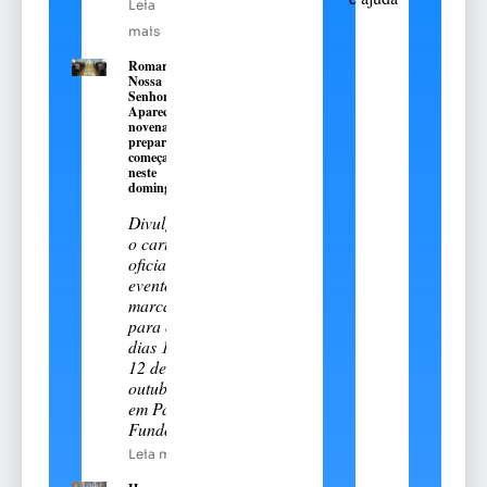
Leia
mais
Romaria de
Nossa
Senhora
Aparecida:
novena
preparatória
começa
neste
domingo, 9
Divulgado
o cartal
oficial do
evento
marcado
para os
dias 11 e
12 de
outubro
em Passo
Fundo
Leia mais