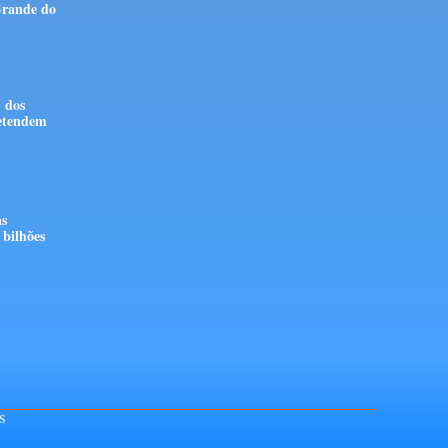
Grande do
 dos
retendem
as
bilhões
S