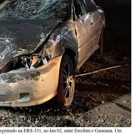
oi registrado na ERS-331, no km 02, entre Erechim e Gaurama. Um