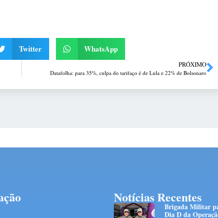
Twitter
WhatsApp
PRÓXIMO
Datafolha: para 35%, culpa do tarifaço é de Lula e 22% de Bolsonaro
ação
Notícias Recentes
Brigada Militar p
Dia D da Operaçã