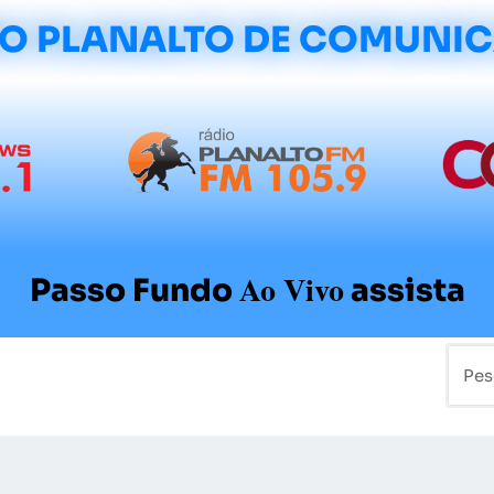
O PLANALTO DE COMUNI
Ao Vivo
Passo Fundo
assista
mo
Colunistas
Sobre a Planalto
Contato