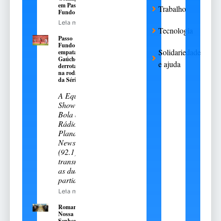
em Passo
Trabalho
Fundo
Leia mais
Tecnologia
Passo
Fundo
Solidariedade
empata e
Gaúcho é
e ajuda
derrotado
na rodada
da Série A-2
A Equipe
Show de
Bola da
Rádio
Planalto
News
(92.1)
transmitiu
as duas
partidas
Leia mais
Romaria de
Nossa
Senhora