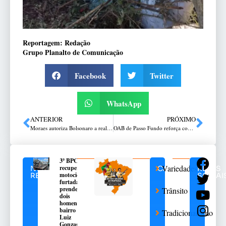
Reportagem: Redação
Grupo Planalto de Comunicação
Facebook
Twitter
WhatsApp
ANTERIOR
PRÓXIMO
Moraes autoriza Bolsonaro a realizar exames médicos mediante à comprovação de atestado
OAB de Passo Fundo reforça compromisso com ética e defesa da Constituição
3º BPChq
Variedades
recupera
NOTÍCIAS
CATEGORIAS
REDES
motocicleta
RELACIONADAS
SOCIAI
furtada e
prende
Trânsito
dois
homens no
bairro São
Tradicionalismo
Luiz
Gonzaga,