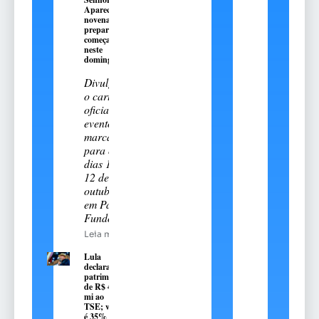
Aparecida:
novena
preparatória
começa
neste
domingo, 9
Divulgado
o cartal
oficial do
evento
marcado
para os
dias 11 e
12 de
outubro
em Passo
Fundo
Leia mais
Lula
declara
patrimônio
de R$ 4,7
mi ao
TSE; valor
é 35%