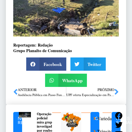
Reportagem: Redação
Grupo Planalto de Comunicação
Facebook
Twitter
WhatsApp
ANTERIOR
PRÓXIMO
Audiência Pública em Passo Fundo debate concessão das rodovias do Bloco 2
UPF oferta Especialização em Patrimônio Espeleológico
Operação
Variedades
policial
NOTÍCIAS
CATEGORIAS
REDES
mira grupo
RELACIONADAS
SOCIAI
investigado
por roubos
Trânsito