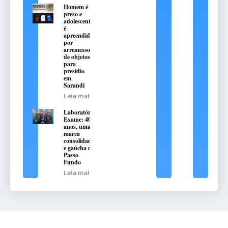
Homem é
preso e
adolescente
é
apreendido
por
arremesso
de objetos
para
presídio
em
Sarandi
Leia mais
Laboratório
Exame: 40
anos, uma
marca
consolidada
e gaúcha de
Passo
Fundo
Leia mais