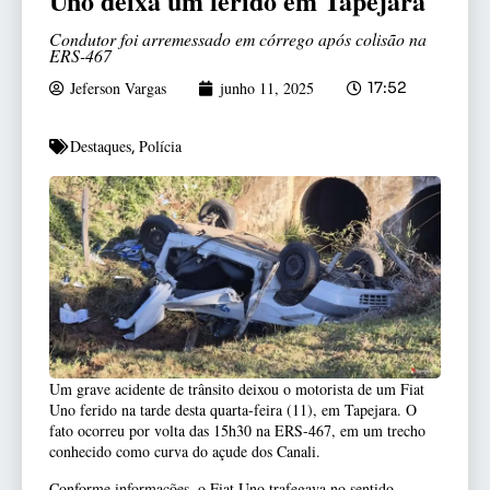
Uno deixa um ferido em Tapejara
Condutor foi arremessado em córrego após colisão na
ERS-467
Jeferson Vargas
junho 11, 2025
17:52
Destaques
Polícia
,
Um grave acidente de trânsito deixou o motorista de um Fiat
Uno ferido na tarde desta quarta-feira (11), em Tapejara. O
fato ocorreu por volta das 15h30 na ERS-467, em um trecho
conhecido como curva do açude dos Canali.
Conforme informações, o Fiat Uno trafegava no sentido