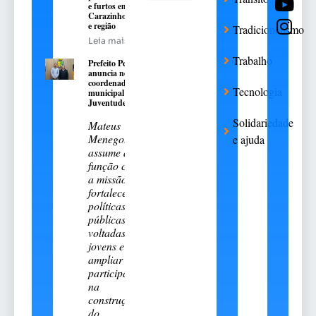
e furtos em
Carazinho
e região
Tradicionalismo
Leia mais
Trabalho
Prefeito Pedro
anuncia novo
coordenador
Tecnologia
municipal da
Juventude
Solidariedade
Mateus
Menegotto
e ajuda
assume a
função com
a missão de
fortalecer
políticas
públicas
voltadas aos
jovens e
ampliar sua
participação
na
construção
do