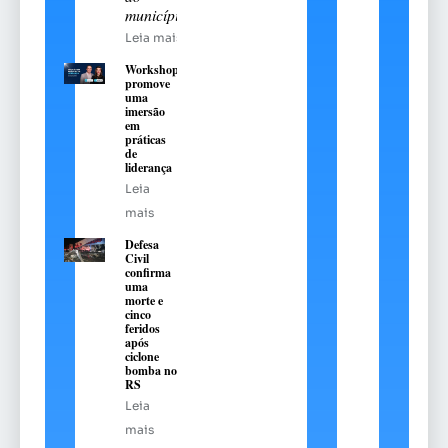
município
Leia mais
Workshop
promove
uma
imersão
em
práticas
de
liderança
Leia
mais
Defesa
Civil
confirma
uma
morte e
cinco
feridos
após
ciclone
bomba no
RS
Leia
mais