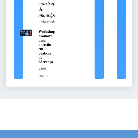
construção
do
município
Leia mais
Workshop
promove
uma
imersão
em
práticas
de
liderança
Leia
mais