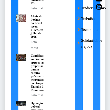
RS
Tradicionalismo
Leia mais
Abate de
Trabalho
bovinos
no Brasil
recua
Tecnologia
21,6% em
julho de
2026
Solidariedade
Leia
e ajuda
mais
Candidatos
ao Piratini
apresentarão
propostas
para a
cultura
gaúcha com
transmissão
do Grupo
Planalto de
Comunicação
Leia mais
Operação
policial
mira grupo