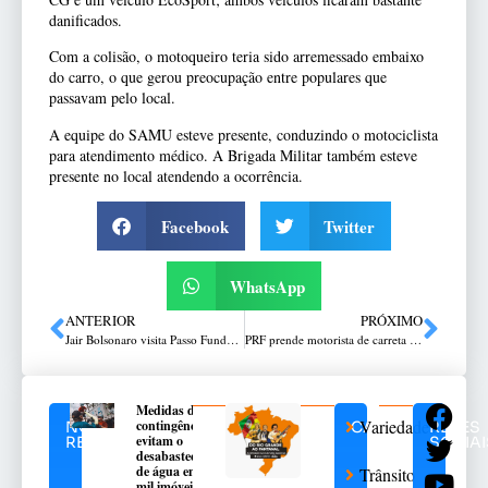
danificados.
Com a colisão, o motoqueiro teria sido arremessado embaixo
do carro, o que gerou preocupação entre populares que
passavam pelo local.
A equipe do SAMU esteve presente, conduzindo o motociclista
para atendimento médico. A Brigada Militar também esteve
presente no local atendendo a ocorrência.
Facebook
Twitter
WhatsApp
ANTERIOR
PRÓXIMO
Jair Bolsonaro visita Passo Fundo e faz críticas ao governo federal
PRF prende motorista de carreta com mais de 100 quilos de cocaína e 100 munições de fuzil
Medidas de
Variedades
contingência
NOTÍCIAS
CATEGORIAS
REDES
evitam o
RELACIONADAS
SOCIAI
desabastecimento
de água em 376
Trânsito
mil imóveis no