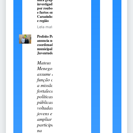
investigado
por roubos
e furtos em
Carazinho
e região
Leia mais
Prefeito Pedro
anuncia novo
coordenador
municipal da
Juventude
Mateus
Menegotto
assume a
função com
a missão de
fortalecer
políticas
públicas
voltadas aos
jovens e
ampliar sua
participação
na