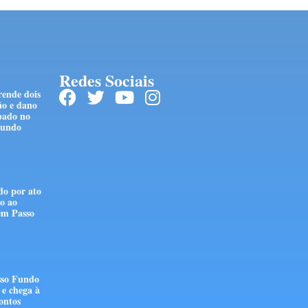
Redes Sociais
rende dois
ão e dano
pado no
Fundo
do por ato
go ao
 em Passo
sso Fundo
e chega à
ontos