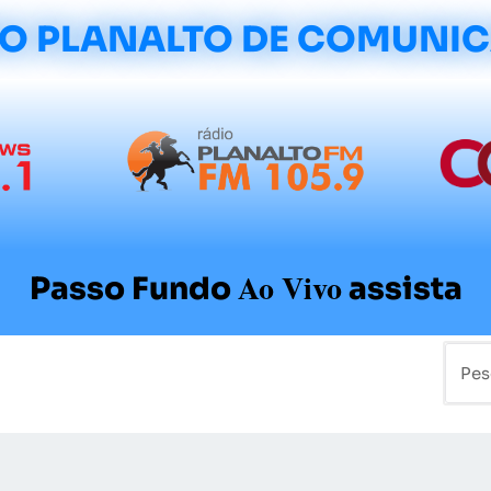
O PLANALTO DE COMUNI
Ao Vivo
Passo Fundo
assista
mo
Colunistas
Sobre a Planalto
Contato