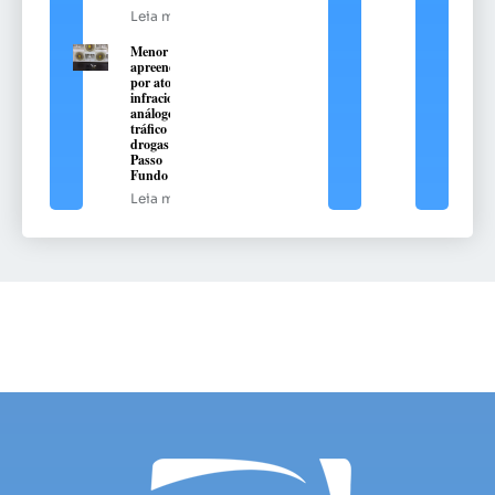
Leia mais
Menor é
apreendido
por ato
infracional
análogo ao
tráfico de
drogas em
Passo
Fundo
Leia mais