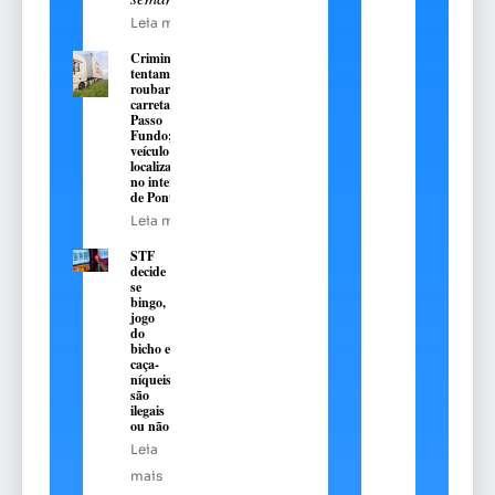
Leia mais
Criminosos
tentam
roubar
carreta em
Passo
Fundo;
veículo é
localizado
no interior
de Pontão
Leia mais
STF
decide
se
bingo,
jogo
do
bicho e
caça-
níqueis
são
ilegais
ou não
Leia
mais