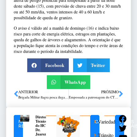
alerta de perigo potencial para tempestade a partir da noite
deste sábado (15), com previsão de chuva entre 20 e 30 mm/h
ou até 50 mm/dia, ventos intensos de 40 a 60 km/h e
possibilidade de queda de granizo.
O aviso é válido até a manhã de domingo (16) e indica baixo
risco para corte de energia elétrica, estragos em plantações,
queda de galhos de árvores e alagamentos. A orientação é que
a população fique atenta às condições do tempo e evite áreas de
risco durante o período da instabilidade.
Facebook
Twitter
WhatsApp
ANTERIOR
PRÓXIMO
Brigada Militar flagra pesca ilegal no Rio Uruguai
Empossada a patronagem do CTG Dom Luiz Felipe de Nadal
Diretor
Variedades
Técnico
NOTÍCIAS
CATEGORIAS
REDES
do HC,
RELACIONADAS
SOCIAI
Dr.
Juarez
Trânsito