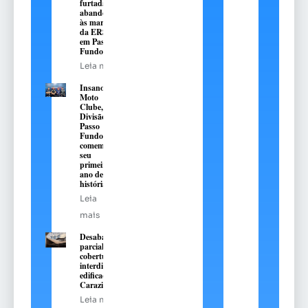
furtada e
abandonada
às margens
da ERS-324,
em Passo
Fundo
Leia mais
Insanos
Moto
Clube,
Divisão
Passo
Fundo,
comemora
seu
primeiro
ano de
história
Leia
mais
Desabamento
parcial de
cobertura
interdita
edificação em
Carazinho
Leia mais