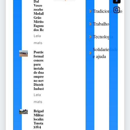
Dal
Vesco
recebe a
Tradicionalismo
Medalha
Grão
Mérito
Trabalho
Fagundes
dos Reis
Tecnologia
Leia
mais
Solidariedade
Pontão
e ajuda
formaliza
concessões
para
instalação
de duas
empresas
no novo
Distrito
Industrial
Leia
mais
Brigada
Militar
localiza
Toyota Hilux
SW4