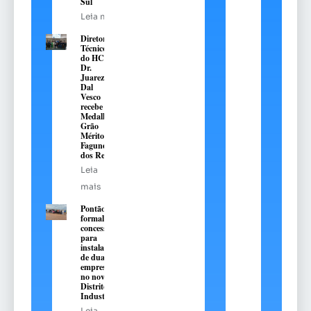
Sul
Leia mais
Diretor
Técnico
do HC,
Dr.
Juarez
Dal
Vesco
recebe a
Medalha
Grão
Mérito
Fagundes
dos Reis
Leia
mais
Pontão
formaliza
concessões
para
instalação
de duas
empresas
no novo
Distrito
Industrial
Leia