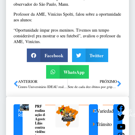
observador do São Paulo, Manu.
Professor da AME, Vinícius Spolti, falou sobre a oportunidade
aos alunos:
“Oportunidade ímpar pros meninos. Tivemos um tempo
considerável pra mostrar o seu futebol”, avaliou o professor da
AME, Vinícius.
Facebook
Twitter
WhatsApp
ANTERIOR
PRÓXIMO
Centro Universitário IDEAU realiza Solenidade de Instalação Oficial do curso de Medicina com entrega de jalecos sobre a presença de autoridades regionais e nacionais
Sete de cada dez óbitos por gripe nos últimos dois anos no Estado foram de idosos
PRF
Variedades
realiza
NOTÍCIAS
CATEGORIAS
REDES
ação do
RELACIONADAS
SOCIAI
Agosto
Lilás
Trânsito
contra a
violência