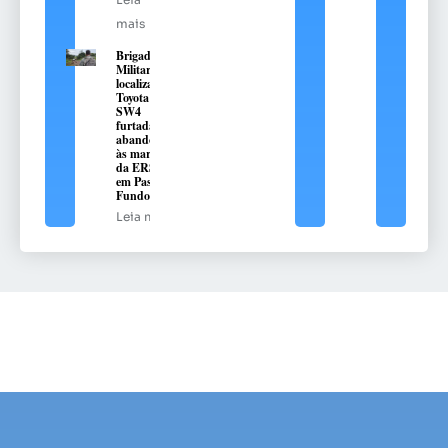
mais
Brigada
Militar
localiza
Toyota Hilux
SW4
furtada e
abandonada
às margens
da ERS-324,
em Passo
Fundo
Leia mais