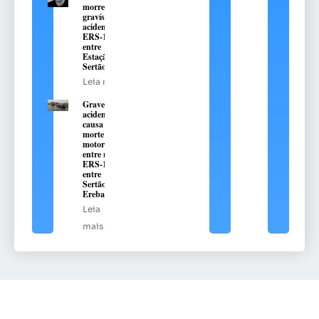
morreu em
gravíssimo
acidente na
ERS-135,
entre
Estação e
Sertão
Leia mais
Grave
acidente
causa
morte de
motorista
entre na
ERS-135,
entre
Sertão e
Erebango
Leia
mais