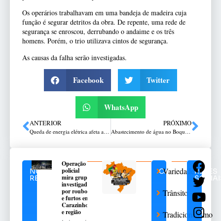
Os operários trabalhavam em uma bandeja de madeira cuja
função é segurar detritos da obra. De repente, uma rede de
segurança se enroscou, derrubando o andaime e os três
homens. Porém, o trio utilizava cintos de segurança.
As causas da falha serão investigadas.
Facebook
Twitter
WhatsApp
ANTERIOR
PRÓXIMO
Queda de energia elétrica afeta abastecimento de água no Vera Cruz
Abastecimento de água no Boqueirão se normaliza ao meio-dia
Operação
Variedades
policial
NOTÍCIAS
CATEGORIAS
REDES
mira grupo
RELACIONADAS
SOCIAI
investigado
por roubos
Trânsito
e furtos em
Carazinho
e região
Tradicionalismo