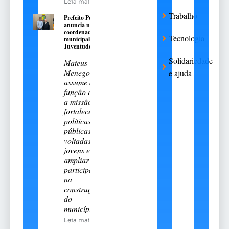
Leia mais
Trabalho
Prefeito Pedro
anuncia novo
coordenador
Tecnologia
municipal da
Juventude
Solidariedade
Mateus
Menegotto
e ajuda
assume a
função com
a missão de
fortalecer
políticas
públicas
voltadas aos
jovens e
ampliar sua
participação
na
construção
do
município
Leia mais