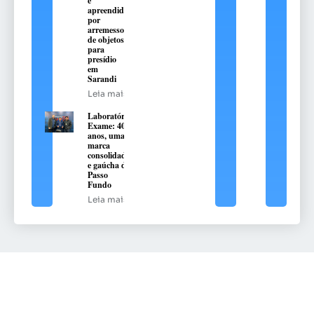
é
apreendido
por
arremesso
de objetos
para
presídio
em
Sarandi
Leia mais
Laboratório
Exame: 40
anos, uma
marca
consolidada
e gaúcha de
Passo
Fundo
Leia mais