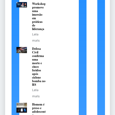
Workshop
promove
uma
imersão
em
práticas
de
liderança
Leia
mais
Defesa
Civil
confirma
uma
morte e
cinco
feridos
após
ciclone
bomba no
RS
Leia
mais
Homem é
preso e
adolescente