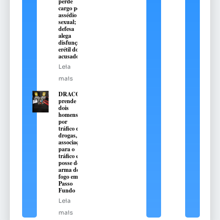
perde
cargo por
assédio
sexual;
defesa
alega
disfunção
erétil do
acusado
Leia
mais
DRACO
prende
dois
homens
por
tráfico de
drogas,
associação
para o
tráfico e
posse de
arma de
fogo em
Passo
Fundo
Leia
mais