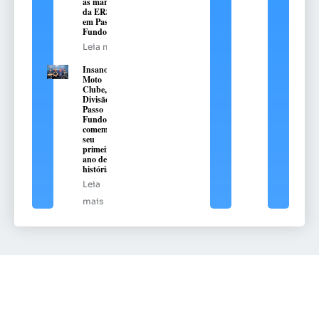
às margens
da ERS-324,
em Passo
Fundo
Leia mais
Insanos
Moto
Clube,
Divisão
Passo
Fundo,
comemora
seu
primeiro
ano de
história
Leia
mais