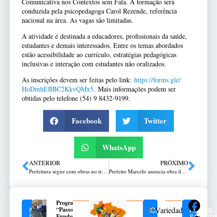
Comunicativa nos Contextos sem Fala. A formação será
conduzida pela psicopedagoga Carol Rezende, referência
nacional na área. As vagas são limitadas.
A atividade é destinada a educadores, profissionais da saúde,
estudantes e demais interessados. Entre os temas abordados
estão acessibilidade ao currículo, estratégias pedagógicas
inclusivas e interação com estudantes não oralizados.
As inscrições devem ser feitas pelo link:
https://forms.gle/
HoDmhEBBC2KkvQMx5
. Mais informações podem ser
obtidas pelo telefone (54) 9 8432-9199.
Facebook
Twitter
WhatsApp
ANTERIOR
PRÓXIMO
Prefeitura segue com obras no trevo de acesso ao Distrito Industrial Valinhos
Prefeito Marcelo anuncia obra de reforma na Unidade Básica de Saúde de Nicolau Vergueiro
Programa
Variedades
“Passo
NOTÍCIAS
CATEGORIAS
REDES
Fundo
RELACIONADAS
SOCIAI