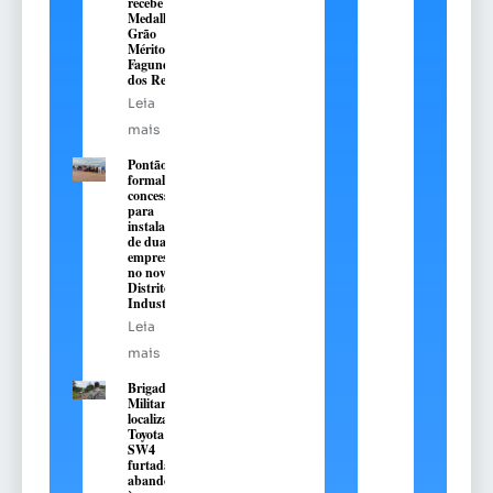
recebe a
Medalha
Grão
Mérito
Fagundes
dos Reis
Leia
mais
Pontão
formaliza
concessões
para
instalação
de duas
empresas
no novo
Distrito
Industrial
Leia
mais
Brigada
Militar
localiza
Toyota Hilux
SW4
furtada e
abandonada