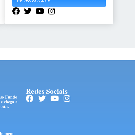
REDES SOCIAIS
Redes Sociais
sso Fundo
e chega à
ontos
e homem