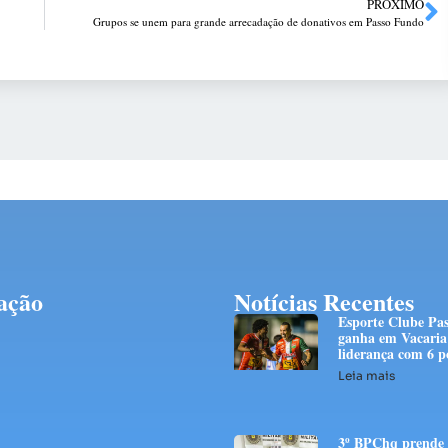
PRÓXIMO
Grupos se unem para grande arrecadação de donativos em Passo Fundo
ação
Notícias Recentes
Esporte Clube Pa
ganha em Vacaria 
liderança com 6 p
Leia mais
3º BPChq prend