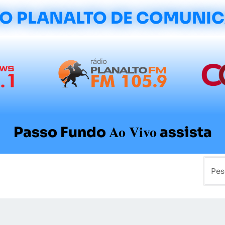
O PLANALTO DE COMUNI
Ao Vivo
Passo Fundo
assista
mo
Colunistas
Sobre a Planalto
Contato