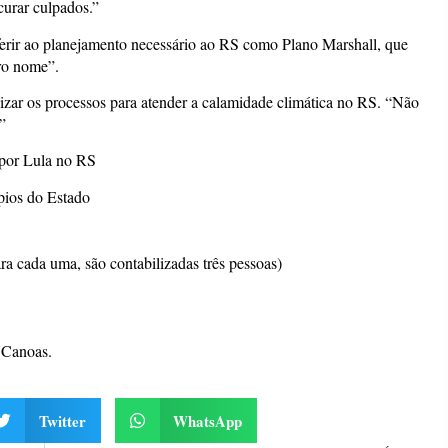
urar culpados.”
erir ao planejamento necessário ao RS como Plano Marshall, que
ro nome”.
lizar os processos para atender a calamidade climática no RS. “Não
”
 por Lula no RS
pios do Estado
a cada uma, são contabilizadas três pessoas)
 Canoas.
Twitter
WhatsApp