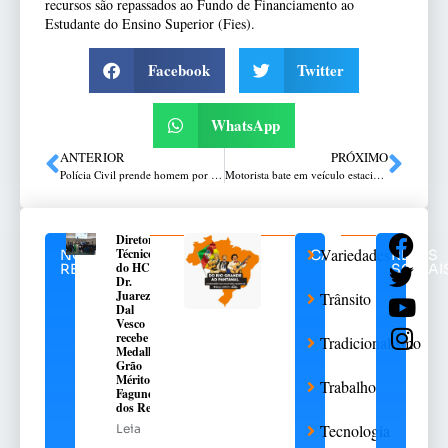
recursos são repassados ao Fundo de Financiamento ao
Estudante do Ensino Superior (Fies).
Facebook
Twitter
WhatsApp
ANTERIOR
PRÓXIMO
Polícia Civil prende homem por furto de cabos em Passo Fundo
Motorista bate em veículo estacionado e foge no bairro Santa Maria II, em Passo Fundo
Diretor
Variedades
Técnico
NOTÍCIAS
CATEGORIAS
REDES
do HC,
RELACIONADAS
SOCIAI
Dr.
Juarez
Trânsito
Dal
Vesco
recebe a
Tradicionalismo
Medalha
Grão
Mérito
Trabalho
Fagundes
dos Reis
Tecnologia
Leia