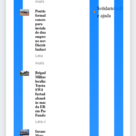
mais
Solidariedade
Pontão
e ajuda
formaliza
concessões
para
instalação
de duas
empresas
no novo
Distrito
Industrial
Leia
mais
Brigada
Militar
localiza
Toyota Hilux
SW4
furtada e
abandonada
às margens
da ERS-324,
em Passo
Fundo
Leia mais
Insanos
Moto