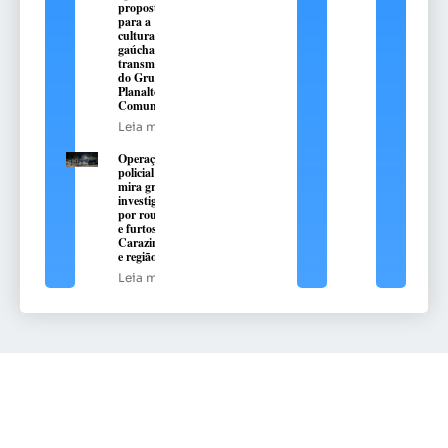
propostas
para a
cultura
gaúcha com
transmissão
do Grupo
Planalto de
Comunicação
Leia mais
Operação
policial
mira grupo
investigado
por roubos
e furtos em
Carazinho
e região
Leia mais