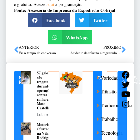
é gratuito. Acesse
aqui
a programação.
Fonte: Assessoria de Imprensa da Expodireto Cotrijal
Facebook
Twitter
WhatsApp
ANTERIOR
PRÓXIMO
Eis o tempo de conversão
Acidente de trânsito é registrado na Rua Coronel Chicuta esquina com a Benedito Pinto, na Lucas Araújo
57 galos
Variedades
são
NOTÍCIAS
CATEGORIAS
REDES
resgatados
RELACIONADAS
SOCIAI
durante
operação
Trânsito
contra
rinha em
Mato
Tradicionalismo
Castelhano
Leia mais
Trabalho
Motocicleta
é furtada
Tecnologia
na Vila
Rodrigues,