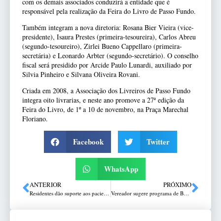
com os demais associados conduzirá a entidade que é
responsável pela realização da Feira do Livro de Passo Fundo.
Também integram a nova diretoria: Rosana Bier Vieira (vice-
presidente), Isaura Prestes (primeira-tesoureira), Carlos Abreu
(segundo-tesoureiro), Zirlei Bueno Cappellaro (primeira-
secretária) e Leonardo Arbter (segundo-secretário). O conselho
fiscal será presidido por Arcide Paulo Lunardi, auxiliado por
Silvia Pinheiro e Silvana Oliveira Rovani.
Criada em 2008, a Associação dos Livreiros de Passo Fundo
integra oito livrarias, e neste ano promove a 27ª edição da
Feira do Livro, de 1º a 10 de novembro, na Praça Marechal
Floriano.
Facebook
Twitter
WhatsApp
ANTERIOR
PRÓXIMO
Residentes dão suporte aos pacientes com câncer no HSVP
Vereador sugere programa de Bolsa de Policiamento Comunitário