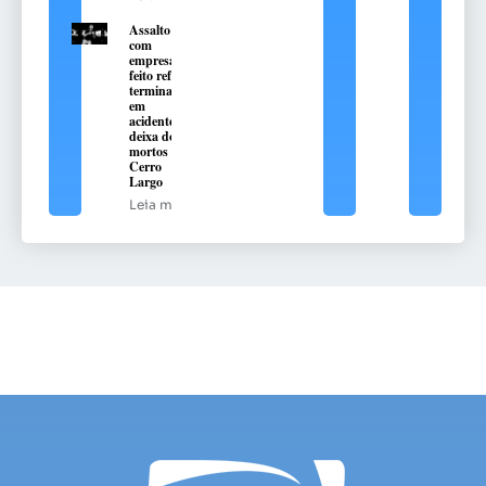
Assalto
com
empresário
feito refém
termina
em
acidente e
deixa dois
mortos em
Cerro
Largo
Leia mais