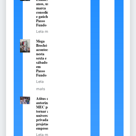
anos, uma
marca
consolidada
e gaúcha de
Passo
Fundo
Leia mais
Mega
Brechó
acontece
nesta
sexta e
sábado
em
Passo
Fundo
Leia
mais
Atitus conquista
autorização do
MEC para se
tornar a primeira
universidade
privada do RS
projetada para o
empreendedorismo
Leia mais