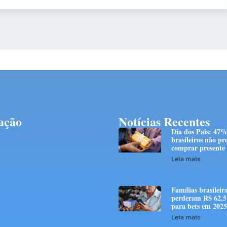
ação
Notícias Recentes
Dia dos Pais: 47%
brasileiros não p
comprar presente
Leia mais
Famílias brasileir
perderam R$ 62,5 
para bets em 2025
Leia mais