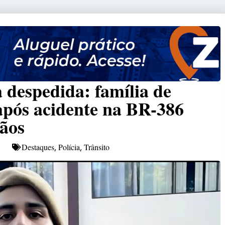
 despedida: família de
 após acidente na BR-386
gãos
Destaques
Polícia
Trânsito
,
,