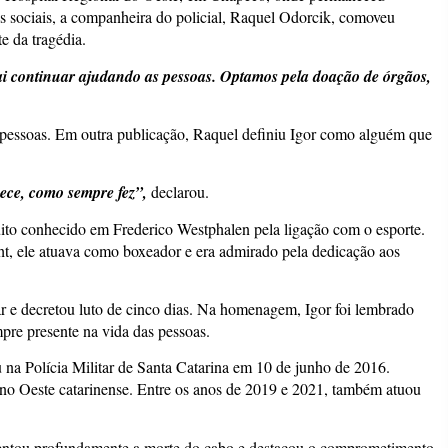
es sociais, a companheira do policial, Raquel Odorcik, comoveu
e da tragédia.
vai continuar ajudando as pessoas. Optamos pela doação de órgãos,
to pessoas. Em outra publicação, Raquel definiu Igor como alguém que
ce, como sempre fez”,
declarou.
uito conhecido em Frederico Westphalen pela ligação com o esporte.
ht, ele atuava como boxeador e era admirado pela dedicação aos
 e decretou luto de cinco dias. Na homenagem, Igor foi lembrado
re presente na vida das pessoas.
 na Polícia Militar de Santa Catarina em 10 de junho de 2016.
 no Oeste catarinense. Entre os anos de 2019 e 2021, também atuou
lamentou profundamente a morte do cabo e destacou o comprometimento