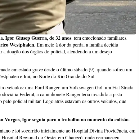
Igor Giusep Guerra, de 32 anos
na,
, tem emocionado familiares,
rico Westphalen
. Em meio à dor da perda, a família decidiu
ar a doação dos órgãos do policial, atendendo a um desejo
ternado em estado grave desde o último sábado (9), quando sofreu um
Westphalen e Iraí, no Norte do Rio Grande do Sul.
atro veículos: uma Ford Ranger, um Volkswagen Gol, um Fiat Strada
doviária Federal, a caminhonete Ranger teria invadido a pista
 pelo policial militar. Logo atrás estavam os outros veículos, que
n Vargas, Igor seguia para o trabalho no momento da colisão.
niano e foi socorrido inicialmente ao Hospital Divina Providência, em
 ao Hospital Regional do Oeste, em Chapecó, onde permaneceu