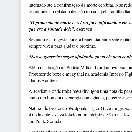
internado até a confirmação da morte cerebral. Nas red
seguidores ao relatar a decisão tomada pela família diant
“O protocolo de morte cerebral foi confirmado e ele 
que era a vontade dele”,
escreveu.
Segundo ela, o gesto poderá beneficiar entre sete e oi
sempre viveu para ajudar o próximo.
“Nosso guerreiro segue ajudando quem ele nem conhe
Além da atuação na Polícia Militar, Igor também era m
Professor de boxe e muay thai na academia Império Fig
alunos e amigos.
A academia onde trabalhava divulgou uma nota de pesar
como um homem de energia contagiante, parceiro e semp
Natural de Frederico Westphalen, Igor Guerra ingressou
Atualmente, estava lotado no município de São Carlos,
em Ponte Serrada.
Em nota oficial, a Polícia Militar de Santa Catarina 