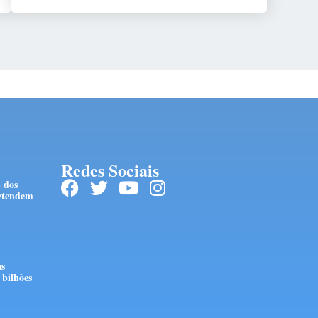
Redes Sociais
 dos
retendem
as
bilhões