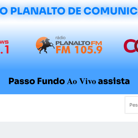
O PLANALTO DE COMUNI
Ao Vivo
Passo Fundo
assista
mo
Colunistas
Sobre a Planalto
Contato