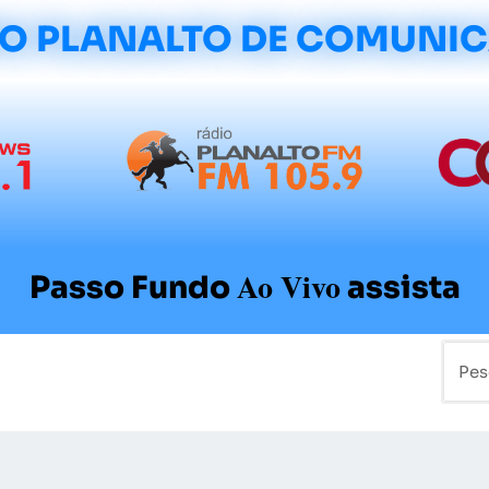
O PLANALTO DE COMUNI
Ao Vivo
Passo Fundo
assista
mo
Colunistas
Sobre a Planalto
Contato