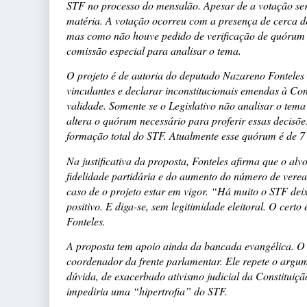
STF no processo do mensalão. Apesar de a votação ser 
matéria. A votação ocorreu com a presença de cerca d
mas como não houve pedido de verificação de quórum 
comissão especial para analisar o tema.
O projeto é de autoria do deputado Nazareno Fonteles 
vinculantes e declarar inconstitucionais emendas à Co
validade. Somente se o Legislativo não analisar o tem
altera o quórum necessário para proferir essas decisõe
formação total do STF. Atualmente esse quórum é de 7 
Na justificativa da proposta, Fonteles afirma que o al
fidelidade partidária e do aumento do número de vere
caso de o projeto estar em vigor. “Há muito o STF deix
positivo. E diga-se, sem legitimidade eleitoral. O cer
Fonteles.
A proposta tem apoio ainda da bancada evangélica. 
coordenador da frente parlamentar. Ele repete o argum
dúvida, de exacerbado ativismo judicial da Constituiç
impediria uma “hipertrofia” do STF.