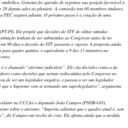
simbólica, Genoino fez questão de registrar sua posição favorável à
e 20 deputa ados no plenário. A comissão tem 68 membros titulares,
a PEC seguirá adiante. O próximo passo é a criação de uma
(PT-PI). Ele propõe que decisões do STF de editar súmulas
nstituição tenham de ser submetidas ao Congresso antes de ter
a em 90 dias a decisão do STF passaria a vigorar. A proposta ainda
s para quatro quintos, o equivalente a 9 dos 11 ministros na
votos.
vo é o chamado “ativismo judiciário”. Ele cita decisões como a da
adores como decisões que seriam rediscutidas pelo Congresso no
ou de ser um legislador negativo, e passou a ser um legislador
to é que o Supremo vem se tornando um superlegislativo”, argumenta
O relator na CCJ foi o deputado João Campos (PSDB-GO),
ento sobre o ativismo. “Importa salientar que o quadro atual é, sem
ão”, diz Campos em trecho do voto. Ele afirma ainda que a medida