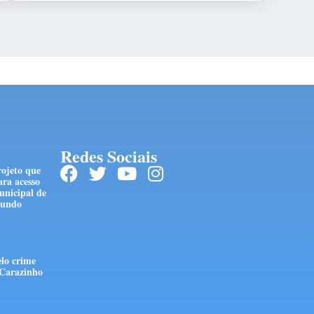
Redes Sociais
ojeto que
ara acesso
unicipal de
 Fundo
lo crime
 Carazinho