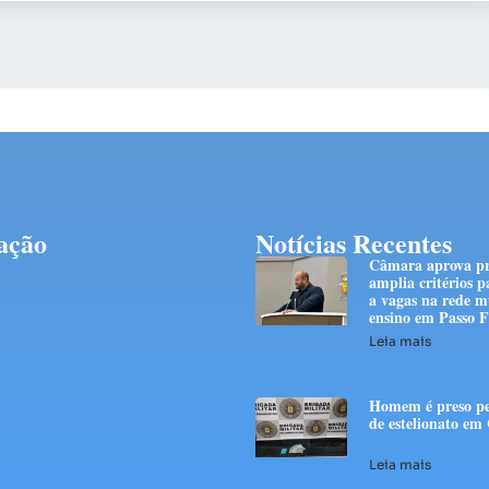
ação
Notícias Recentes
Câmara aprova pr
amplia critérios p
a vagas na rede m
ensino em Passo
Leia mais
Homem é preso pe
de estelionato em
Leia mais