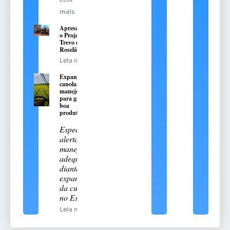
mais
Apresentado
o Projeto do
Trevo da
Roselândia
Leia mais
Expansão da
canola exige
manejo técnico
para garantir
boa
produtividade
Especialista
alerta para
manejo
adequado
diante da
expansão
da cultura
no Estado
Leia mais