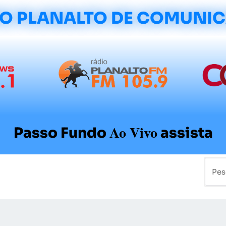
O PLANALTO DE COMUNI
Ao Vivo
Passo Fundo
assista
mo
Colunistas
Sobre a Planalto
Contato