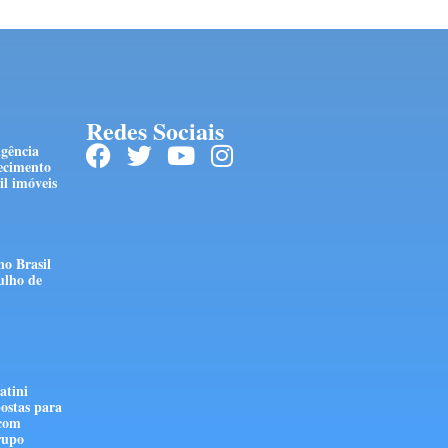
Redes Sociais
ngência
ecimento
l imóveis
no Brasil
ulho de
atini
ostas para
 com
rupo