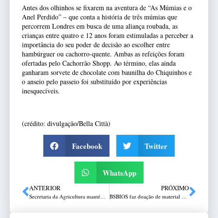
Antes dos olhinhos se fixarem na aventura de “As Múmias e o
Anel Perdido” – que conta a história de três múmias que
percorrem Londres em busca de uma aliança roubada, as
crianças entre quatro e 12 anos foram estimuladas a perceber a
importância do seu poder de decisão ao escolher entre
hambúrguer ou cachorro-quente. Ambas as refeições foram
ofertadas pelo Cachorrão Shopp. Ao término, elas ainda
ganharam sorvete de chocolate com baunilha do Chiquinhos e
o anseio pelo passeio foi substituído por experiências
inesquecíveis.
(crédito: divulgação/Bella Città)
Facebook
Twitter
WhatsApp
ANTERIOR
PRÓXIMO
Secretaria da Agricultura mantém vigilância permanente para evitar a entrada da gripe aviária no RS
BSBIOS faz doação de material ao Corpo de Bombeiros