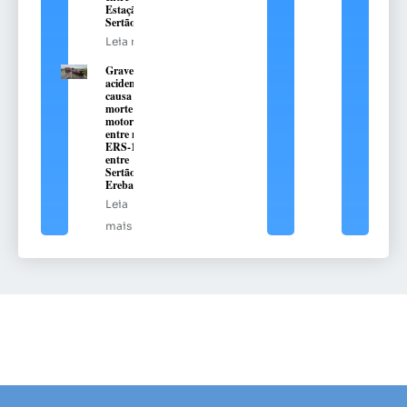
Estação e
Sertão
Leia mais
Grave
acidente
causa
morte de
motorista
entre na
ERS-135,
entre
Sertão e
Erebango
Leia
mais