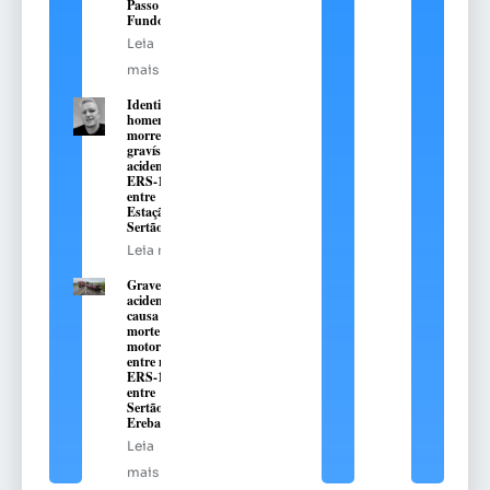
Passo
Fundo
Leia
mais
Identificado
homem que
morreu em
gravíssimo
acidente na
ERS-135,
entre
Estação e
Sertão
Leia mais
Grave
acidente
causa
morte de
motorista
entre na
ERS-135,
entre
Sertão e
Erebango
Leia
mais