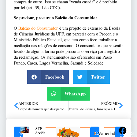
compra de outro. Isto se chama “venda casada” e é proibido
por lei (art. 39, I do CDC).
Se precisar, procure o Balcão do Consumidor
O
Balcão do Consumidor
é um projeto de extensão da Escola
de Ciências Jurídicas da UPF, em parceria com o Procon e o
Ministério Público Estadual, que tem como foco trabalhar a
mediação nas relações de consumo. O consumidor que se sentir
lesado de alguma forma pode procurar o serviço para registro
da reclamação. Os atendimentos são oferecidos em Passo
Fundo, Casca, Lagoa Vermelha, Sarandi e Soledade.
Facebook
Twitter
WhatsApp
ANTERIOR
PRÓXIMO
Corpo de homem que desapareceu em Novo Xingu é localizado
Festival de Ciência, Inovação e Tecnologia mostra o potencial da educação municipal
STF
Variedades
decide
NOTÍCIAS
CATEGORIAS
REDES