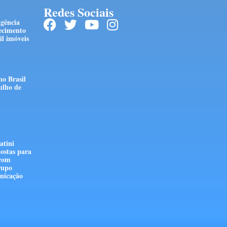
Redes Sociais
ngência
ecimento
l imóveis
no Brasil
ulho de
atini
ostas para
 com
rupo
nicação