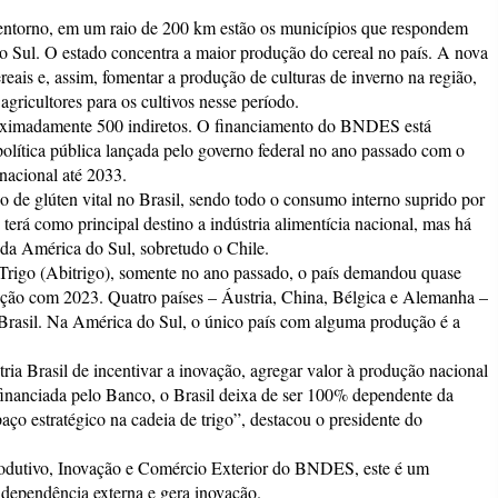
u entorno, em um raio de 200 km estão os municípios que respondem
o Sul. O estado concentra a maior produção do cereal no país. A nova
reais e, assim, fomentar a produção de culturas de inverno na região,
agricultores para os cultivos nesse período.
proximadamente 500 indiretos. O financiamento do BNDES está
política pública lançada pelo governo federal no ano passado com o
nacional até 2033.
de glúten vital no Brasil, sendo todo o consumo interno suprido por
erá como principal destino a indústria alimentícia nacional, mas há
da América do Sul, sobretudo o Chile.
 Trigo (Abitrigo), somente no ano passado, o país demandou quase
ção com 2023. Quatro países – Áustria, China, Bélgica e Alemanha –
Brasil. Na América do Sul, o único país com alguma produção é a
tria Brasil de incentivar a inovação, agregar valor à produção nacional
 financiada pelo Banco, o Brasil deixa de ser 100% dependente da
aço estratégico na cadeia de trigo”, destacou o presidente do
rodutivo, Inovação e Comércio Exterior do BNDES, este é um
 dependência externa e gera inovação.