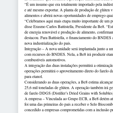
“É um insumo que era totalmente importado pela indústr
e até mesmo exportar. A planta de produção de glúten vi
alimentos e abrirá novas oportunidades de emprego qual
“Celebramos aqui mais etapa muito importante de um pr
disse Erasmo Carlos Battistella, Presidente da Be8. “Es
de energia renovável e produção de alimento, confirman
destacou. Para Battistella, o financiamento do BNDES al
nova industrialização do país.
Integração – A nova unidade será implantada junto a u
com recursos do BNDES. Nela, a Be8 irá produzir etanol d
combustíveis automotivos.
A integração das duas instalações permitirá a otimizaç
operações permitirá o aproveitamento direto do farelo 
para etanol.
Considerando as duas operações, a Be8 estima alcançar
25,6 mil toneladas de glúten. A operação também irá ge
de farelo DDGS (Distiller’s Dried Grains with Solubles)
A empresa – Vinculada ao Grupo ECB, a Be8 detém atua
foi uma das primeiras do país a receber o Selo Biocombu
concedido a empresas comprometidas com a inclusão pro