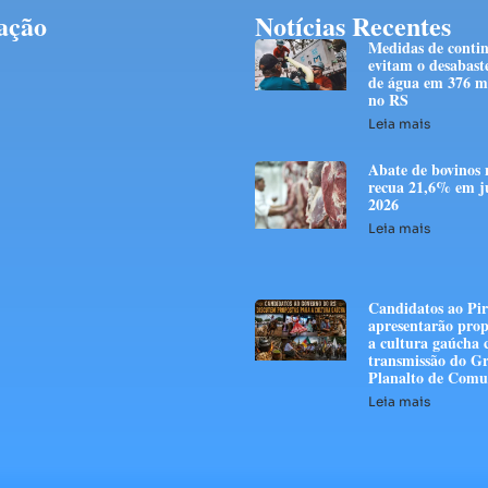
ação
Notícias Recentes
Medidas de conti
evitam o desabast
de água em 376 mi
no RS
Leia mais
Abate de bovinos 
recua 21,6% em j
2026
Leia mais
Candidatos ao Pir
apresentarão prop
a cultura gaúcha
transmissão do G
Planalto de Comu
Leia mais