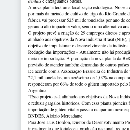
dentais
e enxaguantes bucais.
A nova planta terá uma localização estratégica. No se
por mais da metade do cultivo de trigo do Rio Grande d
fábrica vai processar 525 mil de toneladas por ano de ce
gerando alto impacto e valor, sendo uma alternativa aos 
O projeto prevê a criação de 29 empregos diretos e a
alinhado aos objetivos da Nova Indústria Brasil (NIB), 
objetivo de impulsionar o desenvolvimento da indústria 
Redução das importações – Atualmente não há produção 
meio de importação. A produção da nova planta da Be8 t
previsão de atender também demandas de outros países 
De acordo com a Associação Brasileira de Indústria de
22,1 mil toneladas, um acréscimo de 1,07% na compara
responderam por 66% de todo o glúten importado pelo 
Argentina.
“Esse projeto está alinhado aos objetivos da Nova Indús
e reduzir gargalos históricos. Com essa planta pioneira
importação de glúten vital e passa a ocupar um novo esp
BNDES, Aloizio Mercadante.
Para José Luis Gordon, Diretor de Desenvolvimento P
investimento que fortalece a produção nacional, reduz a