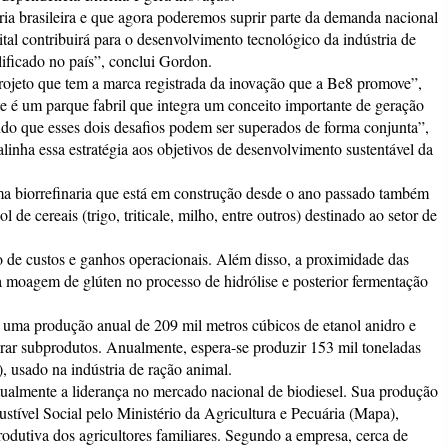
ia brasileira e que agora poderemos suprir parte da demanda nacional
tal contribuirá para o desenvolvimento tecnológico da indústria de
ificado no país”, conclui Gordon.
ojeto que tem a marca registrada da inovação que a Be8 promove”,
te é um parque fabril que integra um conceito importante de geração
do que esses dois desafios podem ser superados de forma conjunta”,
inha essa estratégia aos objetivos de desenvolvimento sustentável da
ma biorrefinaria que está em construção desde o ano passado também
e cereais (trigo, triticale, milho, entre outros) destinado ao setor de
ão de custos e ganhos operacionais. Além disso, a proximidade das
da moagem de glúten no processo de hidrólise e posterior fermentação
 uma produção anual de 209 mil metros cúbicos de etanol anidro e
rar subprodutos. Anualmente, espera-se produzir 153 mil toneladas
, usado na indústria de ração animal.
lmente a liderança no mercado nacional de biodiesel. Sua produção
stível Social pelo Ministério da Agricultura e Pecuária (Mapa),
dutiva dos agricultores familiares. Segundo a empresa, cerca de