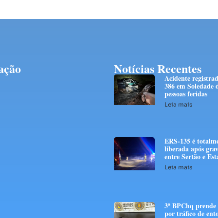
ação
Notícias Recentes
Acidente registra
386 em Soledade d
pessoas feridas
Leia mais
ERS-135 é totalm
liberada após grav
entre Sertão e E
Leia mais
3º BPChq prend
por tráfico de ent