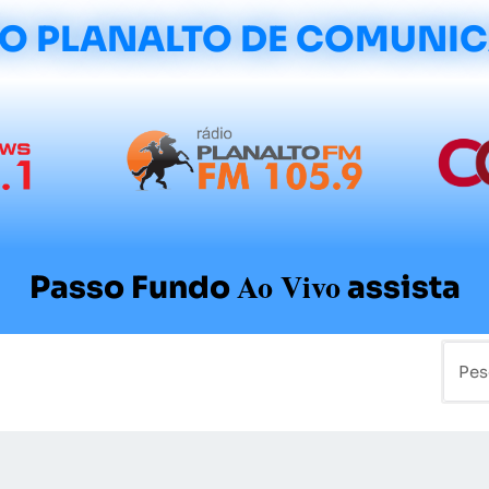
O PLANALTO DE COMUNI
Ao Vivo
Passo Fundo
assista
mo
Colunistas
Sobre a Planalto
Contato