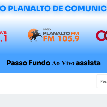
O PLANALTO DE COMUNI
Ao Vivo
Passo Fundo
assista
mo
Colunistas
Sobre a Planalto
Contato