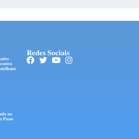
Redes Sociais
tados
 contra
stelhano
tada na
m Passo