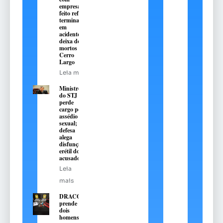
empresário
feito refém
termina
em
acidente e
deixa dois
mortos em
Cerro
Largo
Leia mais
Ministro
do STJ
perde
cargo por
assédio
sexual;
defesa
alega
disfunção
erétil do
acusado
Leia
mais
DRACO
prende
dois
homens