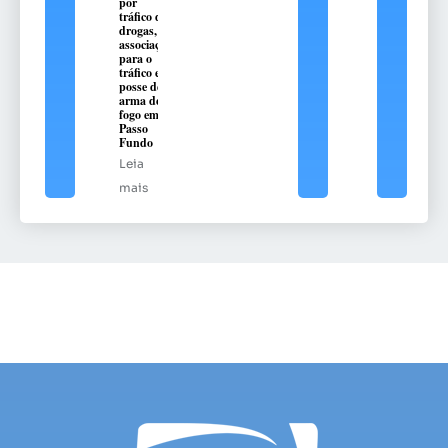
por
tráfico de
drogas,
associação
para o
tráfico e
posse de
arma de
fogo em
Passo
Fundo
Leia
mais