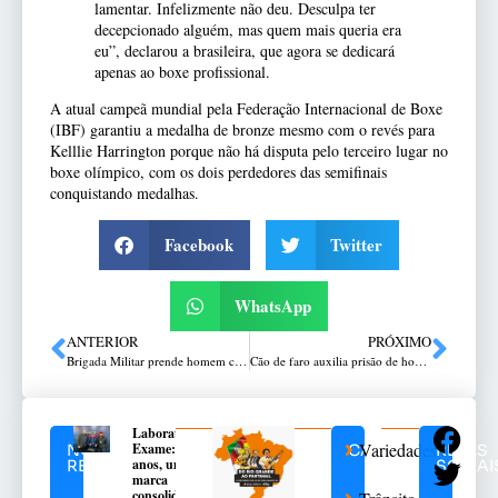
lamentar. Infelizmente não deu. Desculpa ter
decepcionado alguém, mas quem mais queria era
eu”, declarou a brasileira, que agora se dedicará
apenas ao boxe profissional.
A atual campeã mundial pela Federação Internacional de Boxe
(IBF) garantiu a medalha de bronze mesmo com o revés para
Kelllie Harrington porque não há disputa pelo terceiro lugar no
boxe olímpico, com os dois perdedores das semifinais
conquistando medalhas.
Facebook
Twitter
WhatsApp
ANTERIOR
PRÓXIMO
Brigada Militar prende homem com drogas e arma de fogo em Guaporé
Cão de faro auxilia prisão de homem por tráfico de drogas em Passo Fundo
Laboratório
Variedades
Exame: 40
NOTÍCIAS
CATEGORIAS
REDES
anos, uma
RELACIONADAS
SOCIAI
marca
consolidada