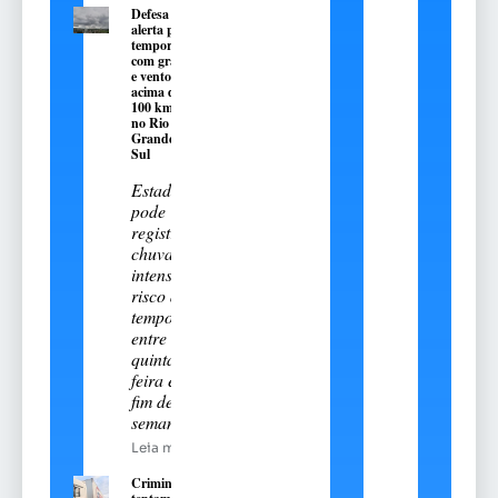
Defesa Civil
alerta para
temporais
com granizo
e ventos
acima de
100 km/h
no Rio
Grande do
Sul
Estado
pode
registrar
chuva
intensa e
risco de
temporais
entre esta
quinta-
feira e o
fim de
semana
Leia mais
Criminosos