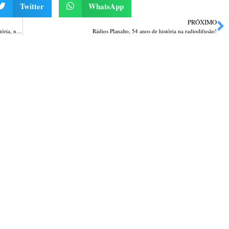
Twitter
WhatsApp
PRÓXIMO
Brigada Militar realiza Operação de Combate à Caça Ilegal e Pesca Predatória, na Barragem de Ernestina
Rádios Planalto, 54 anos de história na radiodifusão!