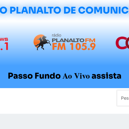
O PLANALTO DE COMUNI
Ao Vivo
Passo Fundo
assista
mo
Colunistas
Sobre a Planalto
Contato