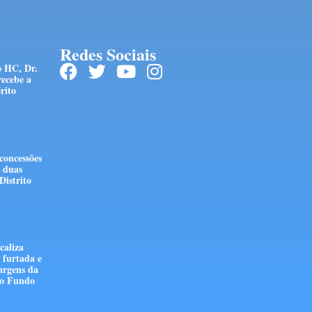
Redes Sociais
o HC, Dr.
recebe a
rito
concessões
e duas
Distrito
caliza
 furtada e
rgens da
so Fundo