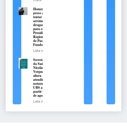
Homem é
preso ao
tentar
arremessar
drogas
para o
Presídio
Regional
de Passo
Fundo
Leia mais
Secretaria
da Saúde de
Nicolau
Vergueiro
altera
atendimento
noturno na
UBS a
partir de 10
de agosto
Leia mais