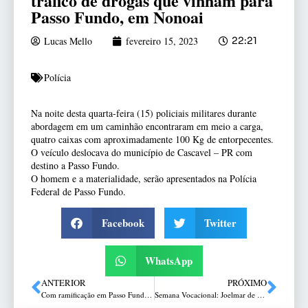
tráfico de drogas que vinham para
Passo Fundo, em Nonoai
Lucas Mello
fevereiro 15, 2023
22:21
Polícia
Na noite desta quarta-feira (15) policiais militares durante
abordagem em um caminhão encontraram em meio a carga,
quatro caixas com aproximadamente 100 Kg de entorpecentes.
O veículo deslocava do município de Cascavel – PR com
destino a Passo Fundo.
O homem e a materialidade, serão apresentados na Polícia
Federal de Passo Fundo.
Facebook
Twitter
WhatsApp
ANTERIOR
PRÓXIMO
Com ramificação em Passo Fundo, 25 denunciados pelo MPRS em Palmeira das Missões são condenados
Semana Vocacional: Joelmar de Souza será ordenado presbítero no dia 19