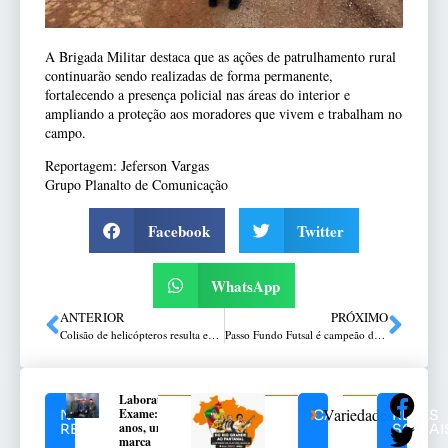
A Brigada Militar destaca que as ações de patrulhamento rural
continuarão sendo realizadas de forma permanente,
fortalecendo a presença policial nas áreas do interior e
ampliando a proteção aos moradores que vivem e trabalham no
campo.
Reportagem: Jeferson Vargas
Grupo Planalto de Comunicação
Facebook
Twitter
WhatsApp
ANTERIOR
PRÓXIMO
Colisão de helicópteros resulta em seis mortes no Rio de Janeiro
Passo Fundo Futsal é campeão da Taça Farroupilha
Laboratório
Variedades
Exame: 40
NOTÍCIAS
CATEGORIAS
REDES
anos, uma
RELACIONADAS
SOCIAI
marca