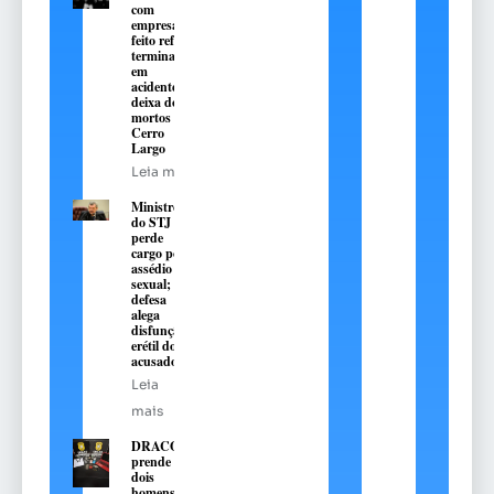
com
empresário
feito refém
termina
em
acidente e
deixa dois
mortos em
Cerro
Largo
Leia mais
Ministro
do STJ
perde
cargo por
assédio
sexual;
defesa
alega
disfunção
erétil do
acusado
Leia
mais
DRACO
prende
dois
homens