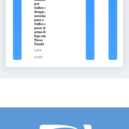
por
tráfico de
drogas,
associação
para o
tráfico e
posse de
arma de
fogo em
Passo
Fundo
Leia
mais