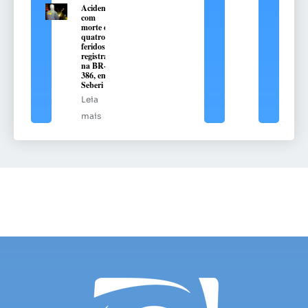
Acidente
com
morte e
quatro
feridos é
registrado
na BR-
386, em
Seberi
Leia
mais