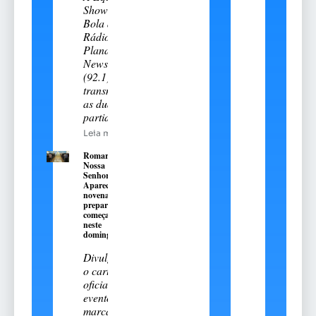
Show de
Bola da
Rádio
Planalto
News
(92.1)
transmitiu
as duas
partidas
Leia mais
Romaria de
Nossa
Senhora
Aparecida:
novena
preparatória
começa
neste
domingo, 9
Divulgado
o cartal
oficial do
evento
marcado