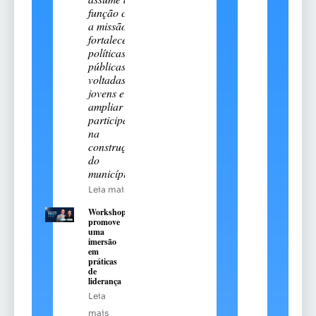
função com
a missão de
fortalecer
políticas
públicas
voltadas aos
jovens e
ampliar sua
participação
na
construção
do
município
Leia mais
Workshop
promove
uma
imersão
em
práticas
de
liderança
Leia
mais