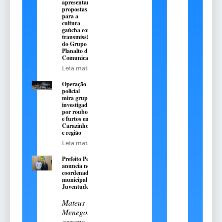
apresentarão
propostas
para a
cultura
gaúcha com
transmissão
do Grupo
Planalto de
Comunicação
Leia mais
Operação
policial
mira grupo
investigado
por roubos
e furtos em
Carazinho
e região
Leia mais
Prefeito Pedro
anuncia novo
coordenador
municipal da
Juventude
Mateus
Menegotto
assume a