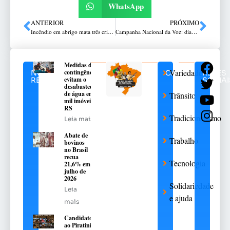
WhatsApp
ANTERIOR
PRÓXIMO
Incêndio em abrigo mata três crianças e uma mulher e deixa 15 feridos no Recife
Campanha Nacional da Voz: diagnóstico precoce continua sendo prioridade
Medidas de
Variedades
contingência
NOTÍCIAS
CATEGORIAS
REDES
evitam o
RELACIONADAS
SOCIAI
desabastecimento
de água em 376
Trânsito
mil imóveis no
RS
Tradicionalismo
Leia mais
Abate de
Trabalho
bovinos
no Brasil
recua
Tecnologia
21,6% em
julho de
2026
Solidariedade
Leia
e ajuda
mais
Candidatos
ao Piratini