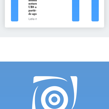
atendimento
noturno na
UBS a
partir de 10
de agosto
Leia mais