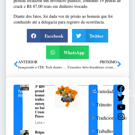
pessoal localizou um invólucro plástico, contendo 19 pedras de
crack e R$ 87,00 reais em dinheiro trocado.
Diante dos fatos, foi dada voz de prisão ao homem que foi
conduzido até a delegacia para registro da ocorrência.
Facebook
Twitter
WhatsApp
ANTERIOR
PRÓXIMO
Inaugurado o CDL Tech dentro da UPF Parque
Conexões Afro-brasileiras: evento apresenta moda, diversidade e inclusão em Passo Fundo
3º BPChq
Variedades
prende
NOTÍCIAS
CATEGORIAS
REDES
homem por
RELACIONADAS
SOCIAI
tráfico de
entorpecentes
Trânsito
no bairro
Cruzeiro, em
Passo Fundo
Tradicionalismo
Leia mais
Trabalho
Brigada