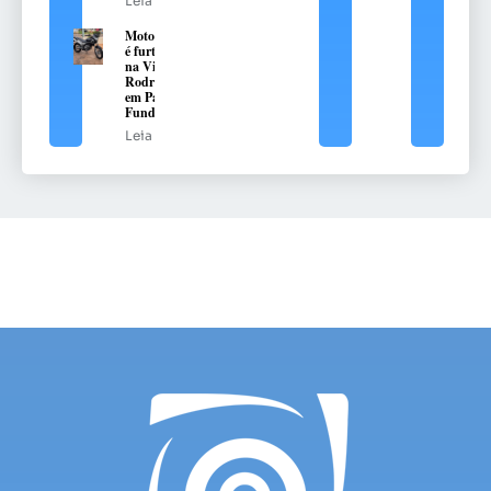
Leia mais
Motocicleta
é furtada
na Vila
Rodrigues,
em Passo
Fundo
Leia mais