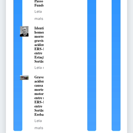
Passo
Fundo
Leia
mais
Identificado
homem que
morreu em
gravíssimo
acidente na
ERS-135,
entre
Estação e
Sertão
Leia mais
Grave
acidente
causa
morte de
motorista
entre na
ERS-135,
entre
Sertão e
Erebango
Leia
mais