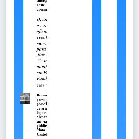
começa
neste
domingo, 9
Divulgado
o cartal
oficial do
evento
marcado
para os
dias 11 e
12 de
outubro
em Passo
Fundo
Leia mais
Homem é
preso por
porte ilegal
de arma de
fogo e
disparos
em via
pública em
Mato
Castelhano