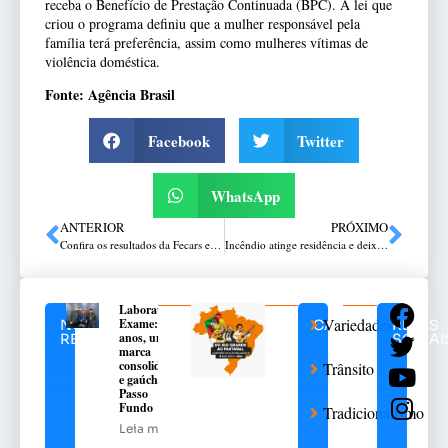
receba o Benefício de Prestação Continuada (BPC). A lei que
criou o programa definiu que a mulher responsável pela
família terá preferência, assim como mulheres vítimas de
violência doméstica.
Fonte: Agência Brasil
Facebook
Twitter
WhatsApp
ANTERIOR
PRÓXIMO
Confira os resultados da Fecars em Santa Cruz do Sul
Incêndio atinge residência e deixa uma vítima fatal em Passo Fundo
Laboratório
Variedades
Exame: 40
NOTÍCIAS
CATEGORIAS
REDES
anos, uma
RELACIONADAS
SOCIAI
marca
consolidada
Trânsito
e gaúcha de
Passo
Fundo
Tradicionalismo
Leia mais