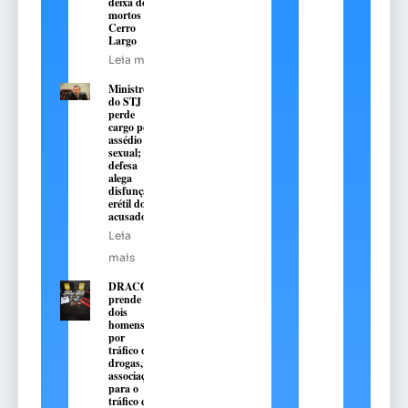
deixa dois
mortos em
Cerro
Largo
Leia mais
Ministro
do STJ
perde
cargo por
assédio
sexual;
defesa
alega
disfunção
erétil do
acusado
Leia
mais
DRACO
prende
dois
homens
por
tráfico de
drogas,
associação
para o
tráfico e