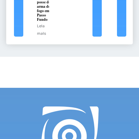
posse de
arma de
fogo em
Passo
Fundo
Leia
mais