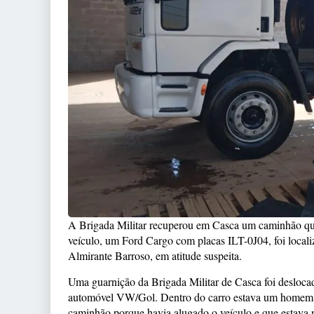
A Brigada Militar recuperou em Casca um caminhão que
veículo, um Ford Cargo com placas ILT-0J04, foi locali
Almirante Barroso, em atitude suspeita.
Uma guarnição da Brigada Militar de Casca foi desloc
automóvel VW/Gol. Dentro do carro estava um homem de 
caminhão porque havia alugado o veículo e que estava n