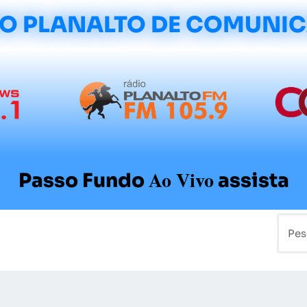
O PLANALTO DE COMUNI
Ao Vivo
Passo Fundo
assista
mo
Colunistas
Sobre a Planalto
Contato