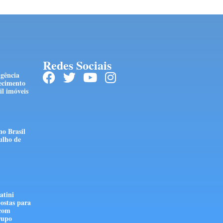
Redes Sociais
ngência
ecimento
l imóveis
no Brasil
ulho de
atini
ostas para
 com
rupo